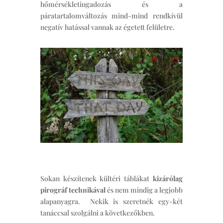
hőmérsékletingadozás és a
páratartalomváltozás mind-mind rendkívül
negatív hatással vannak az égetett felületre.
Sokan készítenek kültéri táblákat
kizárólag
pirográf technikával
és nem mindig a legjobb
alapanyagra. Nekik is szeretnék egy-két
tanáccsal szolgálni a következőkben.