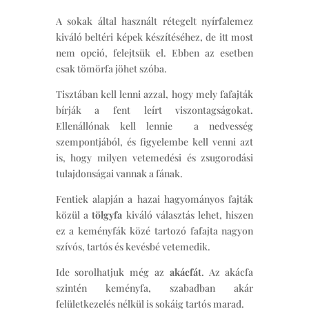
A sokak által használt rétegelt nyírfalemez
kiváló beltéri képek készítéséhez, de itt most
nem opció, felejtsük el. Ebben az esetben
csak tömörfa jöhet szóba.
Tisztában kell lenni azzal, hogy mely fafajták
bírják a fent leírt viszontagságokat.
Ellenállónak kell lennie a nedvesség
szempontjából, és figyelembe kell venni azt
is, hogy milyen vetemedési és zsugorodási
tulajdonságai vannak a fának.
Fentiek alapján a hazai hagyományos fajták
közül a
tölgyfa
kiváló választás lehet, hiszen
ez a keményfák közé tartozó fafajta nagyon
szívós, tartós és kevésbé vetemedik.
Ide sorolhatjuk még az
akácfát
. Az akácfa
szintén keményfa, szabadban akár
felületkezelés nélkül is sokáig tartós marad.