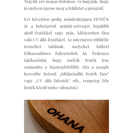
Tegyük ezt magas hőfokon, és hagyjuk, hogy
jó mélyen égesse meg a felületet a pirográf.
Ezt követően pedig mindenképpen FESSÜK
át a beleégetett mintát/szöveget legalább
akril festékkel vagy más, kifejezetten fára
való UV álló festékkel. Az interneten többféle
terméket találunk, melyeket kültéri
felhasználásra fejlesztettek ki. Érdemes
tájékozódni, hogy melyik festék lesz
számodra a legmegfelelőbb. (Ha a google
keresőbe beírod: „Időjárásálló festék fára”
vagy „UV álló fafesték” stb., rengeteg féle
festék közül tudsz válogatni.)