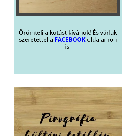
Örömteli alkotást kívánok! És várlak
szeretettel a
FACEBOOK
oldalamon
is!