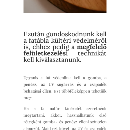
Ezután gondoskodnunk kell
a fatábla kültéri védelméről
is, ehhez pedig a
megfelelő
felületkezelés
i technikát
kell kiválasztanunk.
Ugyanis a fát védenünk kell a
gomba, a
penész, az UV sugárzás és a csapadék
behatásai ellen
. Ezt többféleképpen tehetjük
meg.
Ha a fa natúr kinézetét szeretnénk
megtartani, akkor, használhatunk első
rétegként gomba- és penész elleni színtelen
alapozót. Majd ezt követi az UV és csapadék