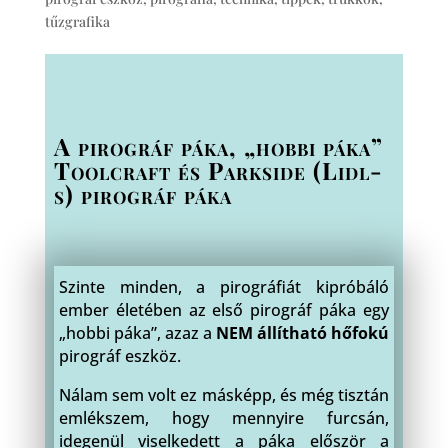
tűzgrafika
A pirográf páka, „hobbi páka”
Toolcraft és Parkside (Lidl-
s) pirográf páka
Szinte minden, a pirográfiát kipróbáló
ember életében az első pirográf páka egy
„hobbi páka”, azaz a
NEM állítható hőfokú
pirográf eszköz.
Nálam sem volt ez másképp, és még tisztán
emlékszem, hogy mennyire furcsán,
idegenül viselkedett a páka először a