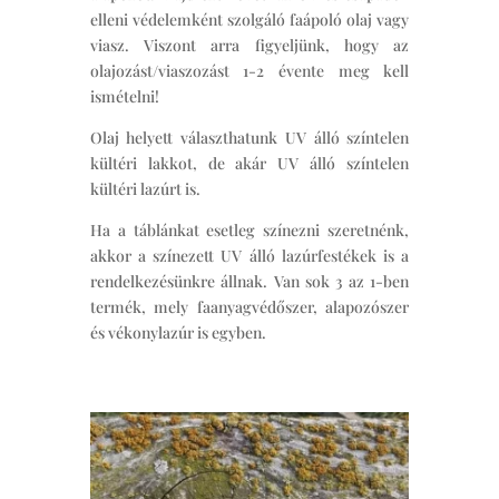
elleni védelemként szolgáló faápoló olaj vagy
viasz. Viszont arra figyeljünk, hogy az
olajozást/viaszozást 1-2 évente meg kell
ismételni!
Olaj helyett választhatunk UV álló színtelen
kültéri lakkot, de akár UV álló színtelen
kültéri lazúrt is.
Ha a táblánkat esetleg színezni szeretnénk,
akkor a színezett UV álló lazúrfestékek is a
rendelkezésünkre állnak. Van sok 3 az 1-ben
termék, mely faanyagvédőszer, alapozószer
és vékonylazúr is egyben.