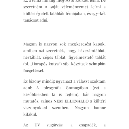
Ez a téma mindig megosztó szokott lenni. De
szeretném a saját véleményemet leírni a
kültéri égetett fatáblák témájában, és egy-két
tanácsot adni.
Magam is nagyon sok megkeresést kapok,
amiben azt szeretnék, hogy házszámtáblát,
névtáblát, céges táblát, figyelmeztető táblát
(pl. „Harapós kutya”) stb. készítsek
szimplán
faégetéssel
.
És bizony mindig ugyanazt a választ szoktam
adni: A pirográfia
önmagában
(ezt a
későbbiekben ki is fejtem), bár nagyon
mutatós, sajnos
NEM ELLENÁLLÓ
a kültéri
viszonyokkal szemben. Nagyon hamar
kifakul.
Az UV sugárzás, a csapadék, a