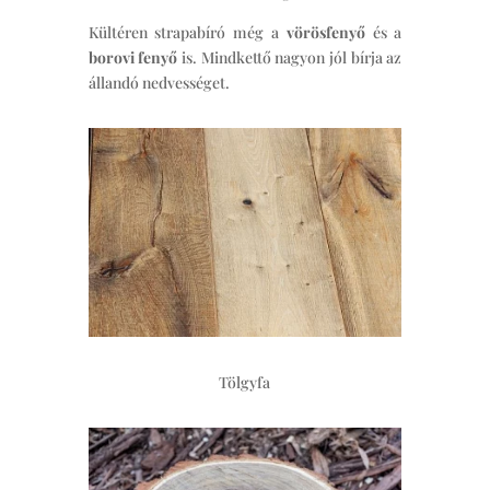
Kültéren strapabíró még a
vörösfenyő
és a
borovi fenyő
is. Mindkettő nagyon jól bírja az
állandó nedvességet.
Tölgyfa