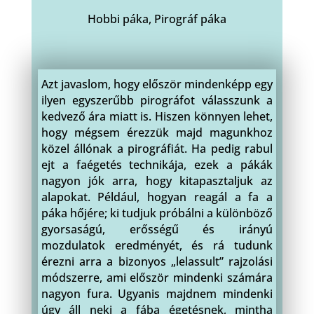
Hobbi páka, Pirográf páka
Azt javaslom, hogy először mindenképp egy
ilyen egyszerűbb pirográfot válasszunk a
kedvező ára miatt is. Hiszen könnyen lehet,
hogy mégsem érezzük majd magunkhoz
közel állónak a pirográfiát. Ha pedig rabul
ejt a faégetés technikája, ezek a pákák
nagyon jók arra, hogy kitapasztaljuk az
alapokat. Például, hogyan reagál a fa a
páka hőjére; ki tudjuk próbálni a különböző
gyorsaságú, erősségű és irányú
mozdulatok eredményét, és rá tudunk
érezni arra a bizonyos „lelassult” rajzolási
módszerre, ami először mindenki számára
nagyon fura. Ugyanis majdnem mindenki
úgy áll neki a fába égetésnek, mintha