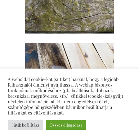
A weboldal cookie-kat (sütiket) használ, hogy a legjobb
felhasználói élményt nyújthassa. A weblap bizonyos
funkcióinak működéséhez (pl.: beállítások, dobozok
becsukása, megnövelése, stb.) sütikkel (cookie-kal) gyűjt
névtelen információkat. Ha nem engedélyezi őket,
számítógépe böngészőjében bármikor beállíthatja a
tiltásukat és eltávolításukat.
Bármelyik anyagot is választod,
Sütik beállítása
Összes elfogadása
mindenképpen végezz próbát egy másik fán,
mielőtt a kész munkádon alkalmazod. És még