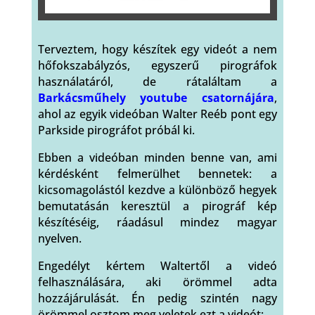
Terveztem, hogy készítek egy videót a nem
hőfokszabályzós, egyszerű pirográfok
használatáról, de rátaláltam a
Barkácsműhely youtube csatornájára
,
ahol az egyik videóban Walter Reéb pont egy
Parkside pirográfot próbál ki.
Ebben a videóban minden benne van, ami
kérdésként felmerülhet bennetek: a
kicsomagolástól kezdve a különböző hegyek
bemutatásán keresztül a pirográf kép
készítéséig, ráadásul mindez magyar
nyelven.
Engedélyt kértem Waltertől a videó
felhasználására, aki örömmel adta
hozzájárulását. Én pedig szintén nagy
örömmel osztom meg veletek ezt a videót: