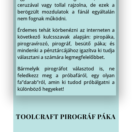
ceruzával vagy tollal rajzolna, de ezek a
berögzült mozdulatok a fánál egyáltalán
nem fognak működni.
Érdemes tehát körbenézni az interneten a
következő kulcsszavak alapján: piropáka,
pirogravírozó, pirográf, besütő páka; és
mindenki a pénztárcájához igazítva ki tudja
választani a számára legmegfelelőbbet.
Bármelyik pirográfot választod is, ne
feledkezz meg a próbafáról, egy olyan
fa”darab”ról, amin ki tudod próbálgatni a
különböző hegyeket!
TOOLCRAFT PIROGRÁF PÁKA