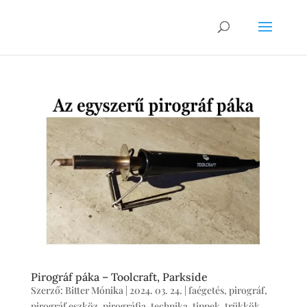
Pirográf páka – Toolcraft, Parkside
Szerző:
Bitter Mónika
|
2024. 03. 24.
|
faégetés
,
pirográf
,
pirográf eszköz
,
pirográfia
,
technika
,
tippek, trükkök
,