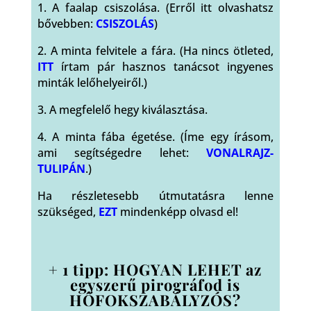
1. A faalap csiszolása. (Erről itt olvashatsz
bővebben:
CSISZOLÁS
)
2. A minta felvitele a fára. (Ha nincs ötleted,
ITT
írtam pár hasznos tanácsot ingyenes
minták lelőhelyeiről.)
3. A megfelelő hegy kiválasztása.
4. A minta fába égetése. (Íme egy írásom,
ami segítségedre lehet:
VONALRAJZ-
TULIPÁN
.)
Ha részletesebb útmutatásra lenne
szükséged,
EZT
mindenképp olvasd el!
+ 1 tipp: HOGYAN LEHET az
egyszerű pirográfod is
HŐFOKSZABÁLYZÓS?