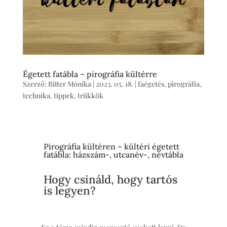
Égetett fatábla – pirográfia kültérre
Szerző:
Bitter Mónika
|
2023. 05. 18.
|
faégetés
,
pirográfia
,
technika
,
tippek, trükkök
Pirográfia kültéren – kültéri égetett
fatábla: házszám-, utcanév-, névtábla
Hogy csináld, hogy tartós
is legyen?