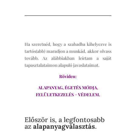
Ha szeretnéd, hogy a szabadba kihelyezve is
tartós(abb) maradjon a munkád, akkor olvass
tovább. Az alábbiakban leírtam a saját
tapasztalataimon alapuló javaslataimat.
Röviden:
ALAPANYAG, ÉGETÉS MÓDJA,
FELÜLETKEZELÉS = VÉDELEM.
Először is, a legfontosabb
az
alapanyagválasztás
.