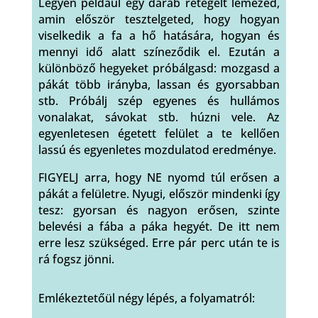
Legyen például egy darab rétegelt lemezed,
amin először tesztelgeted, hogy hogyan
viselkedik a fa a hő hatására, hogyan és
mennyi idő alatt színeződik el. Ezután a
különböző hegyeket próbálgasd: mozgasd a
pákát több irányba, lassan és gyorsabban
stb. Próbálj szép egyenes és hullámos
vonalakat, sávokat stb. húzni vele. Az
egyenletesen égetett felület a te kellően
lassú és egyenletes mozdulatod eredménye.
FIGYELJ arra, hogy NE nyomd túl erősen a
pákát a felületre. Nyugi, először mindenki így
tesz: gyorsan és nagyon erősen, szinte
belevési a fába a páka hegyét. De itt nem
erre lesz szükséged. Erre pár perc után te is
rá fogsz jönni.
Emlékeztetőül négy lépés, a folyamatról: