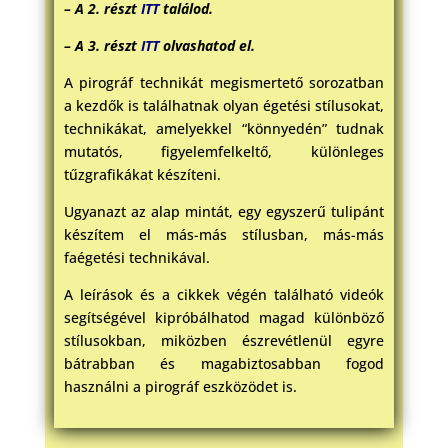
– A 2. részt
ITT
találod.
– A 3. részt
ITT
olvashatod el.
A pirográf technikát megismertető sorozatban
a kezdők is találhatnak olyan égetési stílusokat,
technikákat, amelyekkel “könnyedén” tudnak
mutatós, figyelemfelkeltő, különleges
tűzgrafikákat készíteni.
Ugyanazt az alap mintát, egy egyszerű tulipánt
készítem el más-más stílusban, más-más
faégetési technikával.
A leírások és a cikkek végén található videók
segítségével kipróbálhatod magad különböző
stílusokban, miközben észrevétlenül egyre
bátrabban és magabiztosabban fogod
használni a pirográf eszközödet is.