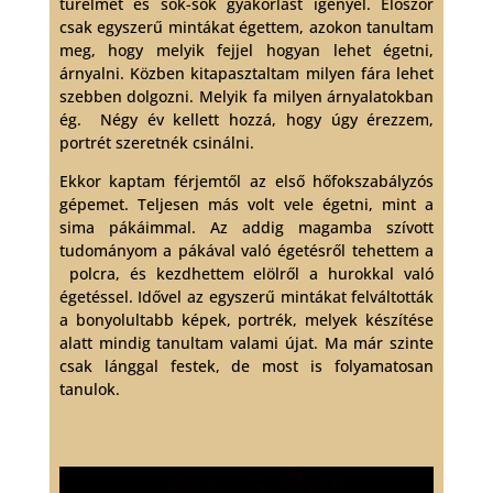
türelmet és sok-sok gyakorlást igényel. Először
csak egyszerű mintákat égettem, azokon tanultam
meg, hogy melyik fejjel hogyan lehet égetni,
árnyalni. Közben kitapasztaltam milyen fára lehet
szebben dolgozni. Melyik fa milyen árnyalatokban
ég. Négy év kellett hozzá, hogy úgy érezzem,
portrét szeretnék csinálni.
Ekkor kaptam férjemtől az első hőfokszabályzós
gépemet. Teljesen más volt vele égetni, mint a
sima pákáimmal. Az addig magamba szívott
tudományom a pákával való égetésről tehettem a
polcra, és kezdhettem elölről a hurokkal való
égetéssel. Idővel az egyszerű mintákat felváltották
a bonyolultabb képek, portrék, melyek készítése
alatt mindig tanultam valami újat. Ma már szinte
csak lánggal festek, de most is folyamatosan
tanulok.