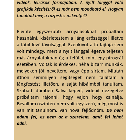
videók, leírások formájában. A nyílt lánggal való
grafikák készítésről ez már nem mondható el. Hogyan
tanultad meg a tűzfestés mikéntjét?
Eleinte egyszerűbb árnyalásoknál próbáltam
használni, kísérleteztem a láng erősséggel illetve
a fától levő távolsággal. Ezenkívül a fa fajtája sem
volt mindegy, mert a nyílt lánggal égetve teljesen
más árnyalatokban ég a felület, mint egy pirográf
esetében. Voltak is érdekes, néha bizarr munkák,
melyeken jót nevettem, vagy épp sírtam. Miután
itthon semmilyen segítséget nem találtam a
lángfestést illetően, a saját hibáimból tanultam.
Szabad időmben Salva képeit, videóit nézegetve
próbáltam rájönni, hogy vajon hogy csinálja.
Bevallom őszintén nem volt egyszerű, még most is
van mit tanulnom, van hova fejlődnöm.
De nem
adom fel, ez nem az a szerelem, amit fel lehet
adni.