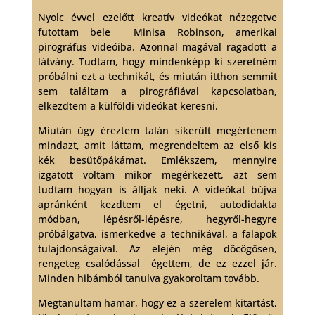
Nyolc évvel ezelőtt kreatív videókat nézegetve
futottam bele Minisa Robinson, amerikai
pirográfus videóiba. Azonnal magával ragadott a
látvány. Tudtam, hogy mindenképp ki szeretném
próbálni ezt a technikát, és miután itthon semmit
sem találtam a pirográfiával kapcsolatban,
elkezdtem a külföldi videókat keresni.
Miután úgy éreztem talán sikerült megértenem
mindazt, amit láttam, megrendeltem az első kis
kék besütőpákámat. Emlékszem, mennyire
izgatott voltam mikor megérkezett, azt sem
tudtam hogyan is álljak neki. A videókat bújva
apránként kezdtem el égetni, autodidakta
módban, lépésről-lépésre, hegyről-hegyre
próbálgatva, ismerkedve a technikával, a falapok
tulajdonságaival. Az elején még döcögősen,
rengeteg csalódással égettem, de ez ezzel jár.
Minden hibámból tanulva gyakoroltam tovább.
Megtanultam hamar, hogy ez a szerelem kitartást,