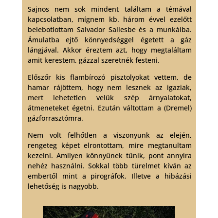
Sajnos nem sok mindent találtam a témával
kapcsolatban, mígnem kb. három évvel ezelőtt
belebotlottam Salvador Sallesbe és a munkáiba.
Ámulatba ejtő könnyedséggel égetett a gáz
lángjával. Akkor éreztem azt, hogy megtaláltam
amit kerestem, gázzal szeretnék festeni.
Előszőr kis flambírozó pisztolyokat vettem, de
hamar rájöttem, hogy nem lesznek az igaziak,
mert lehetetlen velük szép árnyalatokat,
átmeneteket égetni. Ezután váltottam a (Dremel)
gázforrasztómra.
Nem volt felhőtlen a viszonyunk az elején,
rengeteg képet elrontottam, mire megtanultam
kezelni. Amilyen könnyűnek tűnik, pont annyira
nehéz használni. Sokkal több türelmet kíván az
embertől mint a pirográfok. Illetve a hibázási
lehetőség is nagyobb.