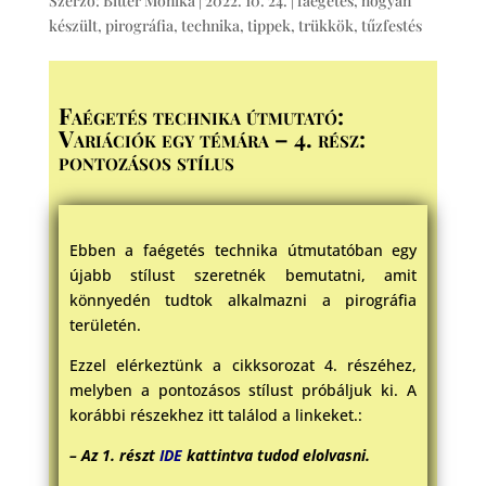
Szerző:
Bitter Mónika
|
2022. 10. 24.
|
faégetés
,
hogyan
készült
,
pirográfia
,
technika
,
tippek, trükkök
,
tűzfestés
Faégetés technika útmutató:
Variációk egy témára – 4. rész:
pontozásos stílus
Ebben a faégetés technika útmutatóban egy
újabb stílust szeretnék bemutatni, amit
könnyedén tudtok alkalmazni a pirográfia
területén.
Ezzel elérkeztünk a cikksorozat 4. részéhez,
melyben a pontozásos stílust próbáljuk ki. A
korábbi részekhez itt találod a linkeket.:
– Az 1. részt
IDE
kattintva tudod elolvasni.