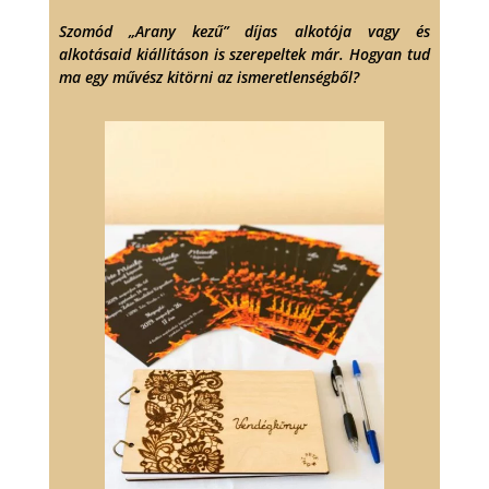
Szomód „Arany kezű” díjas alkotója vagy és
alkotásaid kiállításon is szerepeltek már. Hogyan tud
ma egy művész kitörni az ismeretlenségből?