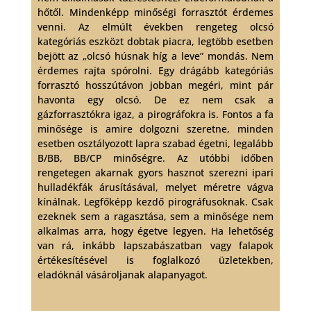
hőtől. Mindenképp minőségi forrasztót érdemes
venni. Az elmúlt években rengeteg olcsó
kategóriás eszközt dobtak piacra, legtöbb esetben
bejött az „olcsó húsnak híg a leve” mondás. Nem
érdemes rajta spórolni. Egy drágább kategóriás
forrasztó hosszútávon jobban megéri, mint pár
havonta egy olcsó. De ez nem csak a
gázforrasztókra igaz, a pirográfokra is. Fontos a fa
minősége is amire dolgozni szeretne, minden
esetben osztályozott lapra szabad égetni, legalább
B/BB, BB/CP minőségre. Az utóbbi időben
rengetegen akarnak gyors hasznot szerezni ipari
hulladékfák árusításával, melyet méretre vágva
kínálnak. Legfőképp kezdő pirográfusoknak. Csak
ezeknek sem a ragasztása, sem a minősége nem
alkalmas arra, hogy égetve legyen. Ha lehetőség
van rá, inkább lapszabászatban vagy falapok
értékesítésével is foglalkozó üzletekben,
eladóknál vásároljanak alapanyagot.