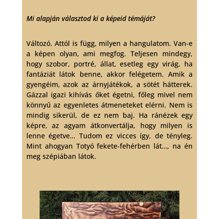
Mi alapján választod ki a képeid témáját?
Változó. Attól is függ, milyen a hangulatom. Van-e
a képen olyan, ami megfog. Teljesen mindegy,
hogy szobor, portré, állat, esetleg egy virág, ha
fantáziát látok benne, akkor felégetem. Amik a
gyengéim, azok az árnyjátékok, a sötét hátterek.
Gázzal igazi kihívás őket égetni, főleg mivel nem
könnyű az egyenletes átmeneteket elérni. Nem is
mindig sikerül, de ez nem baj. Ha ránézek egy
képre, az agyam átkonvertálja, hogy milyen is
lenne égetve… Tudom ez vicces így, de tényleg.
Mint ahogyan Totyó fekete-fehérben lát…, na én
meg szépiában látok.