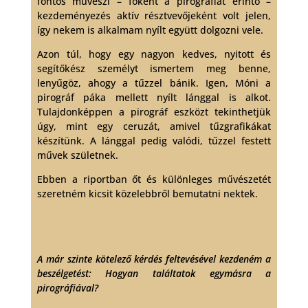
fontos művészi – főként a pirográfiát érintő –
kezdeményezés aktív résztvevőjeként volt jelen,
így nekem is alkalmam nyílt együtt dolgozni vele.
Azon túl, hogy egy nagyon kedves, nyitott és
segítőkész személyt ismertem meg benne,
lenyűgöz, ahogy a tűzzel bánik. Igen, Móni a
pirográf páka mellett nyílt lánggal is alkot.
Tulajdonképpen a pirográf eszközt tekinthetjük
úgy, mint egy ceruzát, amivel tűzgrafikákat
készítünk. A lánggal pedig valódi, tűzzel festett
művek születnek.
Ebben a riportban őt és különleges művészetét
szeretném kicsit közelebbről bemutatni nektek.
A már szinte kötelező kérdés feltevésével kezdeném a
beszélgetést: Hogyan találtatok egymásra a
pirográfiával?