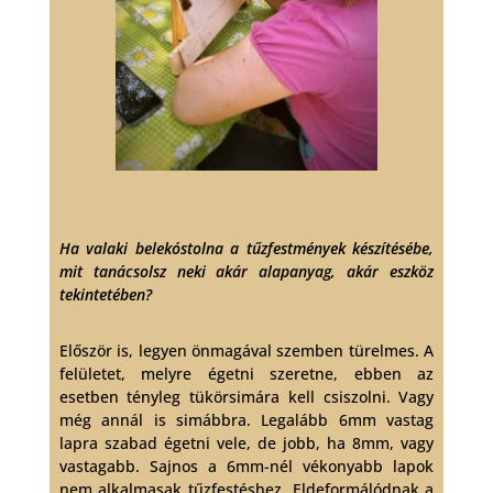
Ha valaki belekóstolna a tűzfestmények készítésébe,
mit tanácsolsz neki akár alapanyag, akár eszköz
tekintetében?
Először is, legyen önmagával szemben türelmes. A
felületet, melyre égetni szeretne, ebben az
esetben tényleg tükörsimára kell csiszolni. Vagy
még annál is simábbra. Legalább 6mm vastag
lapra szabad égetni vele, de jobb, ha 8mm, vagy
vastagabb. Sajnos a 6mm-nél vékonyabb lapok
nem alkalmasak tűzfestéshez. Eldeformálódnak a