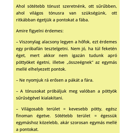
Ahol sötétebb tónust szeretnénk, ott sűrűbben,
ahol világos tónusra van szükségünk, ott
ritkábban égetjük a pontokat a fába.
Amire figyelni érdemes:
– Viszonylag alacsony legyen a hőfok, ezt érdemes
egy próbafán tesztelgetni. Nem jó, ha túl feketén
éget, mert akkor nem igazán tudunk apró
pöttyöket égetni, illetve „összeégnek” az egymás
mellé elhelyezett pontok.
– Ne nyomjuk rá erősen a pákát a fára.
– A tónusokat próbáljuk meg valóban a pöttyök
sűrűségével kialakítani.
– Világosabb terület = kevesebb pötty, egész
finoman égetve. Sötétebb terület = égessük
egymáshoz közelebb, akár szorosan egymás mellé
a pontokat.