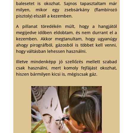
balesetet is okozhat. Sajnos tapasztaltam már
milyen, mikor egy zsebsárkány (flambírozó
pisztoly) elszáll a kezemben.
A pillanat töredékén múlt, hogy a hangjától
megijedve időben eldobtam, és nem durrant el a
kezemben. Akkor megtanultam, hogy ugyanúgy
ahogy pirográfból, gázosból is többet kell venni,
hogy váltásban lehessen használni.
Illetve mindenképp jó szellőzés mellett szabad
csak használni, mert komoly fejfájást okozhat,
hiszen bármilyen kicsi is, mégiscsak gáz.