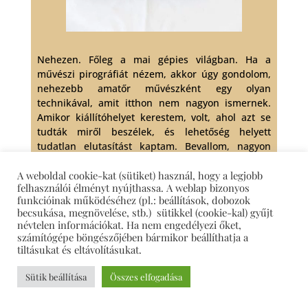
Nehezen. Főleg a mai gépies világban. Ha a
művészi pirográfiát nézem, akkor úgy gondolom,
nehezebb amatőr művészként egy olyan
technikával, amit itthon nem nagyon ismernek.
Amikor kiállítóhelyet kerestem, volt, ahol azt se
tudták miről beszélek, és lehetőség helyett
tudatlan elutasítást kaptam. Bevallom, nagyon
rosszul esett. Mert attól, hogy nincs végzettségem
A weboldal cookie-kat (sütiket) használ, hogy a legjobb
meg „papírom” arról, amit csinálok, még lehet
felhasználói élményt nyújthassa. A weblap bizonyos
értékes a közönségnek.
funkcióinak működéséhez (pl.: beállítások, dobozok
becsukása, megnövelése, stb.) sütikkel (cookie-kal) gyűjt
De szerencsésnek mondhatom magam, hisz több
névtelen információkat. Ha nem engedélyezi őket,
helyen volt már lehetőségem megmutatni a
számítógépe böngészőjében bármikor beállíthatja a
munkáimat. Több internetes felületen,
tiltásukat és eltávolításukat.
kiállításokon itt Szomódon, illetve 2019-ben Tatán
az első önálló kiállításomon. Tavaly pedig még
Sütik beállítása
Összes elfogadása
nyomtatott formában is, a Magyar Asztalos
szaklapban, amiért nagyon hálás vagyok. A nem