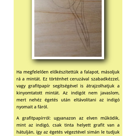
Ha megfelelően előkészítettük a falapot, másoljuk
rá a mintát. Ez történhet ceruzával szabadkézzel,
vagy grafitpapír segítségével is átrajzolhatjuk a
kinyomtatott mintát. Az indigót nem javaslom,
mert nehéz égetés után eltávolítani az indigó
nyomait a fáról.
A grafitpapírról: ugyanazon az elven működik,
mint az indigó, csak tinta helyett grafit van a
hátulján, így az égetés végeztével simán le tudjuk