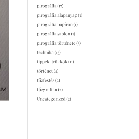
pirográfia
(17)
pirográfia alapanyag
(3)
pirográfia papíron
(1)
pirográfia sablon
(1)
pirográfia története
(3)
technika
(13)
tippek, trükkök
(11)
történet
(4)
tűzfestés
(2)
tűzgrafika
(2)
Uncategorized
(2)