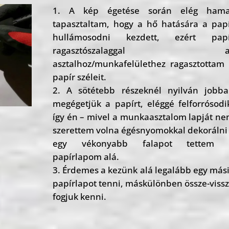
A kép égetése során elég hama
tapasztaltam, hogy a hő hatására a pap
hullámosodni kezdett, ezért papí
ragasztószalaggal a
asztalhoz/munkafelülethez ragasztottam
papír széleit.
A sötétebb részeknél nyilván jobb
megégetjük a papírt, eléggé felforrósodi
így én – mivel a munkaasztalom lapját n
szerettem volna égésnyomokkal dekorálni
egy vékonyabb falapot tettem 
papírlapom alá.
Érdemes a kezünk alá legalább egy más
papírlapot tenni, máskülönben össze-viss
fogjuk kenni.