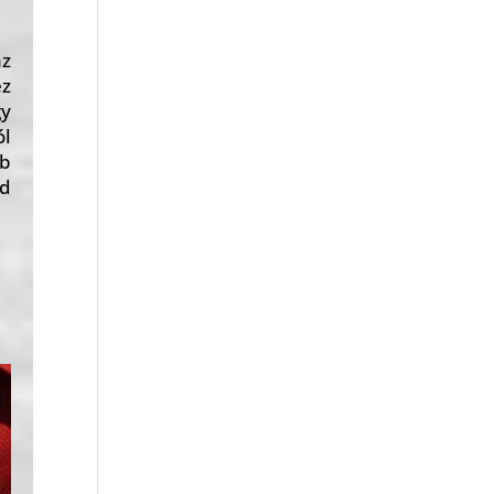
az
ez
gy
ól
bb
jd