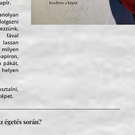
apír.
anolyan
dolgozni
zzünk,
 fával
 lassan
milyen
píron,
 pákát,
 helyen
ztalni,
képet.
az égetés során?