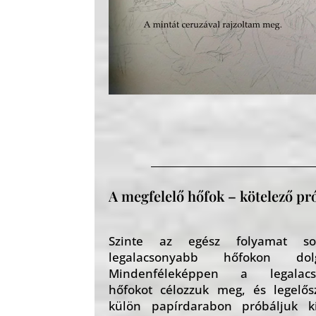
A megfelelő hőfok – kötelező pr
Szinte az egész folyamat s
legalacsonyabb hőfokon dolg
Mindenféleképpen a legalacs
hőfokot célozzuk meg, és legelős
külön papírdarabon próbáljuk k