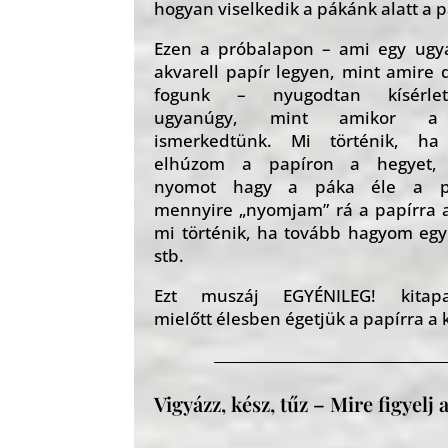
hogyan viselkedik a pákánk alatt a p
Ezen a próbalapon – ami egy ugy
akvarell papír legyen, mint amire 
fogunk – nyugodtan kísérlete
ugyanúgy, mint amikor a
ismerkedtünk. Mi történik, ha
elhúzom a papíron a hegyet, 
nyomot hagy a páka éle a pa
mennyire „nyomjam” rá a papírra a
mi történik, ha tovább hagyom egy
stb.
Ezt muszáj EGYÉNILEG! kitapas
mielőtt élesben égetjük a papírra a 
Vigyázz, kész, tűz – Mire figyelj 