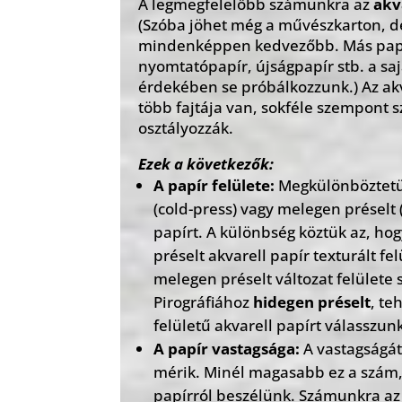
A legmegfelelőbb számunkra az
akva
(Szóba jöhet még a művészkarton, de
mindenképpen kedvezőbb. Más papír
nyomtatópapír, újságpapír stb. a sa
érdekében se próbálkozzunk.) Az ak
több fajtája van, sokféle szempont s
osztályozzák.
Ezek a következők:
A papír felülete:
Megkülönböztet
(cold-press) vagy melegen préselt 
papírt. A különbség köztük az, ho
préselt akvarell papír texturált fel
melegen préselt változat felülete 
Pirográfiához
hidegen préselt
, te
felületű akvarell papírt válasszun
A papír vastagsága:
A vastagságá
mérik. Minél magasabb ez a szám
papírról beszélünk. Számunkra az 