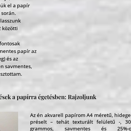
ük el a papír
 során.
álasszunk
 közötti
fontosak
mentes papír az
g) és az
 én savmentes,
sztottam.
ések a papírra égetésben: Rajzoljunk
Az én akvarell papírom A4 méretű, hideg
préselt – tehát texturált felületű -, 3
grammos, savmentes és 25%-o