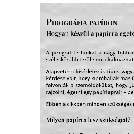
Pirográfia papíron
Hogyan készül a papírra éget
A pirográf technikát a nagy többs
széleskörűbb területen alkalmazhat
Alapvetően kísérletezős típus vagy
kérdése volt, hogy kipróbáljak más f
felvonják a szemöldöküket, hogy „
rajzolni, égetni egy papírlapra!” – pe
Ebben a cikkben minden szükséges tu
Milyen papírra lesz szükséged?