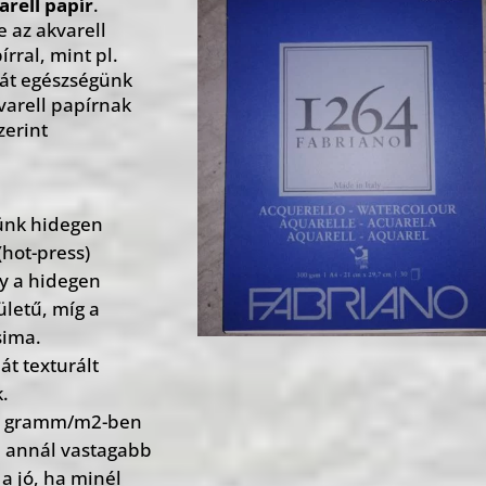
rell papír
.
 az akvarell
ral, mint pl.
ját egészségünk
varell papírnak
zerint
ünk hidegen
(hot-press)
gy a hidegen
ületű, míg a
sima.
hát texturált
k.
t gramm/m2-ben
, annál vastagabb
a jó, ha minél