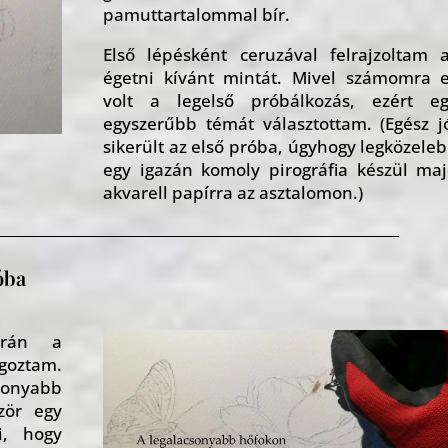
pamuttartalommal bír.
Első lépésként ceruzával felrajzoltam 
égetni kívánt mintát. Mivel számomra 
volt a legelső próbálkozás, ezért e
egyszerűbb témát választottam. (Egész j
sikerült az első próba, úgyhogy legközele
egy igazán komoly pirográfia készül ma
akvarell papírra az asztalomon.)
óba
orán a
oztam.
onyabb
zör egy
i, hogy