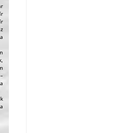
r
ír
r
z
 a
an
k,
em
 –
a
ik
za