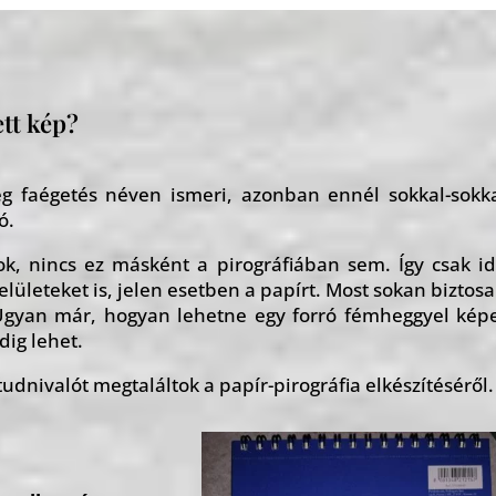
ett kép?
ég faégetés néven ismeri, azonban ennél sokkal-sokk
ó.
ok, nincs ez másként a pirográfiában sem. Így csak i
elületeket is, jelen esetben a papírt. Most sokan biztos
Ugyan már, hogyan lehetne egy forró fémheggyel kép
dig lehet.
dnivalót megtaláltok a papír-pirográfia elkészítéséről.