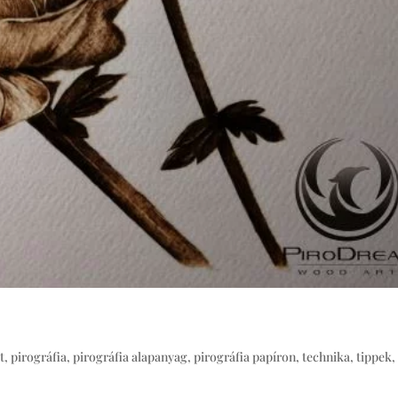
t
,
pirográfia
,
pirográfia alapanyag
,
pirográfia papíron
,
technika
,
tippek,