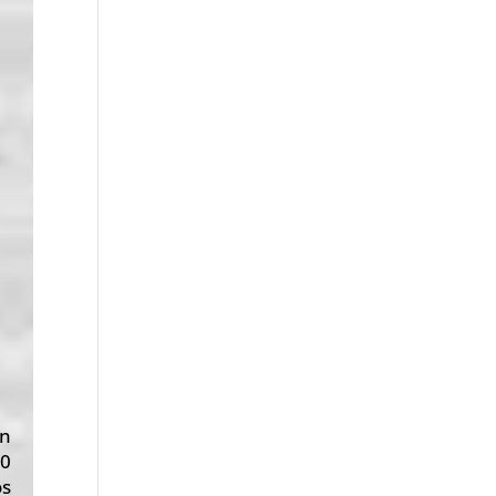
en
00
s