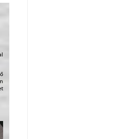
al
dő
an
et