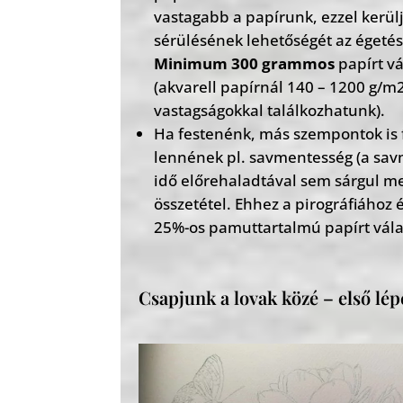
vastagabb a papírunk, ezzel kerülj
sérülésének lehetőségét az égetés
Minimum 300 grammos
papírt v
(akvarell papírnál 140 – 1200 g/m2
vastagságokkal találkozhatunk).
Ha festenénk, más szempontok is 
lennének pl. savmentesség (a sav
idő előrehaladtával sem sárgul me
összetétel. Ehhez a pirográfiához
25%-os pamuttartalmú papírt vála
Csapjunk a lovak közé – első lép