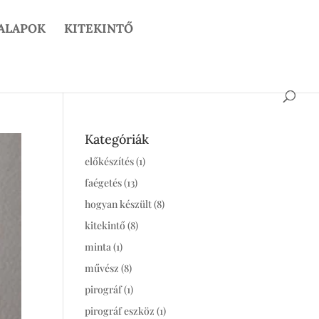
 ALAPOK
KITEKINTŐ
Kategóriák
előkészítés
(1)
faégetés
(13)
hogyan készült
(8)
kitekintő
(8)
minta
(1)
művész
(8)
pirográf
(1)
pirográf eszköz
(1)