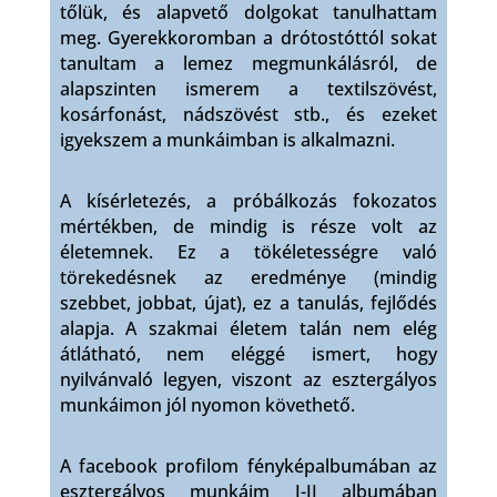
tőlük, és alapvető dolgokat tanulhattam
meg. Gyerekkoromban a drótostóttól sokat
tanultam a lemez megmunkálásról, de
alapszinten ismerem a textilszövést,
kosárfonást, nádszövést stb., és ezeket
igyekszem a munkáimban is alkalmazni.
A kísérletezés, a próbálkozás fokozatos
mértékben, de mindig is része volt az
életemnek. Ez a tökéletességre való
törekedésnek az eredménye (mindig
szebbet, jobbat, újat), ez a tanulás, fejlődés
alapja. A szakmai életem talán nem elég
átlátható, nem eléggé ismert, hogy
nyilvánvaló legyen, viszont az esztergályos
munkáimon jól nyomon követhető.
A facebook profilom fényképalbumában az
esztergályos munkáim I-II albumában