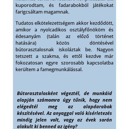
kuporodtam, és fadarabokból játékokat
farigcsáltam magamnak.
Tudatos elkötelezettségem akkor kezdődött,
amikor a nyolcadikos osztályfőnököm és
édesanyám (talán az előző történet
hatására) közös döntésével
bútorasztalosnak iskoláztak be. Nagyon
tetszett a szakma, és ettől kezdve már
fokozatosan egyre szorosabb kapcsolatba
kerültem a famegmunkálással.
Bútorasztalosként végeztél, de munkáid
alapján számomra úgy tűnik, hogy nem
elégedtél meg az alapdarabok
készítésével. Az anyaggal való kísérletezés
mindig jelen volt, vagy az évek során
alakult ki benned az igény?