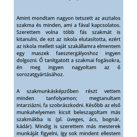
Amint mondtam nagyon tetszett az asztalos
szakma és minden, ami a fával kapcsolatos.
Szerettem volna több fás szakmát is
kitanulni, de ezt az iskola elutasította, ezért
az iskola mellett saját szakállamra elmentem
egy maszek faesztergályoshoz ingyen
dolgozni. Ő tanítgatott a szakmai fogásokra,
én meg ingyen nagyoltam az ő
sorozatgyártásához.
A szakmunkásképzőben részt vettem
minden tanfolyamon; megtanultam
intarziázni, fa szobrászkodni. Később az első
munkahelyemen kicsit beleszagoltam más
szakmákba is (pl. üveges, ács, bognár,
kádár). Mindig is szerettem más mesterek
munkáját figyelni, így sok mindent ellestem