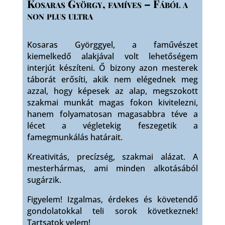
Kosaras György, famíves – Fából a
non plus ultra
Kosaras Györggyel, a faművészet
kiemelkedő alakjával volt lehetőségem
interjút készíteni. Ő bizony azon mesterek
táborát erősíti, akik nem elégednek meg
azzal, hogy képesek az alap, megszokott
szakmai munkát magas fokon kivitelezni,
hanem folyamatosan magasabbra téve a
lécet a végletekig feszegetik a
famegmunkálás határait.
Kreativitás, precízség, szakmai alázat. A
mesterhármas, ami minden alkotásából
sugárzik.
Figyelem! Izgalmas, érdekes és követendő
gondolatokkal teli sorok következnek!
Tartsatok velem!