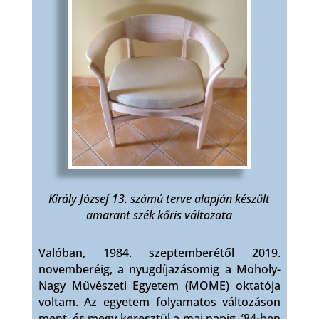
Király József 13. számú terve alapján készült
amarant szék kőris változata
Valóban, 1984. szeptemberétől 2019.
novemberéig, a nyugdíjazásomig a Moholy-
Nagy Művészeti Egyetem (MOME) oktatója
voltam. Az egyetem folyamatos változáson
ment, és megy keresztül a mai napig. ’84-ben