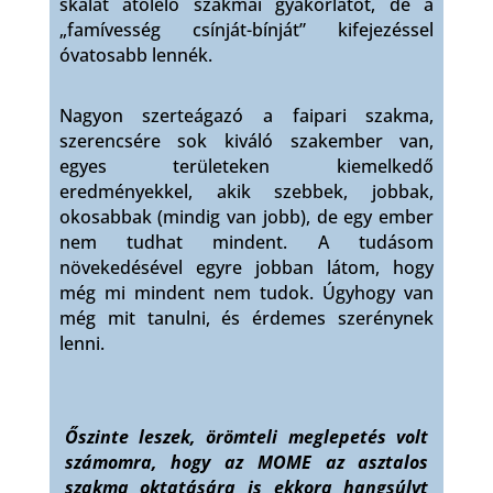
skálát átölelő szakmai gyakorlatot, de a
„famívesség csínját-bínját” kifejezéssel
óvatosabb lennék.
Nagyon szerteágazó a faipari szakma,
szerencsére sok kiváló szakember van,
egyes területeken kiemelkedő
eredményekkel, akik szebbek, jobbak,
okosabbak (mindig van jobb), de egy ember
nem tudhat mindent. A tudásom
növekedésével egyre jobban látom, hogy
még mi mindent nem tudok. Úgyhogy van
még mit tanulni, és érdemes szerénynek
lenni.
Őszinte leszek, örömteli meglepetés volt
számomra, hogy az MOME az asztalos
szakma oktatására is ekkora hangsúlyt