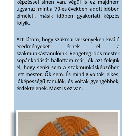
képzéssel sínen van, végül is ez majdnem
ugyanaz, mint a ’70-es években, adott időben
elméleti, másik időben gyakorlati képzés
folyik.
Azt látom, hogy szakmai versenyeken kiváló
eredményeket érnek el a
szakmunkástanulóink. Rengeteg idős mester
sopánkodását hallottam már, ők azt felejtik
el, hogy senki sem a szakmunkásképzőben
lett mester. Ők sem. És mindig voltak lelkes,
jóképességű tanulók, és voltak gyengébbek,
érdektelenek. Most is ez van.