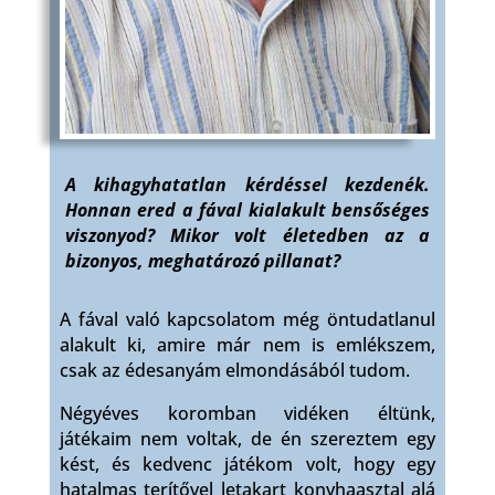
A kihagyhatatlan kérdéssel kezdenék.
Honnan ered a fával kialakult bensőséges
viszonyod? Mikor volt életedben az a
bizonyos, meghatározó pillanat?
A fával való kapcsolatom még öntudatlanul
alakult ki, amire már nem is emlékszem,
csak az édesanyám elmondásából tudom.
Négyéves koromban vidéken éltünk,
játékaim nem voltak, de én szereztem egy
kést, és kedvenc játékom volt, hogy egy
hatalmas terítővel letakart konyhaasztal alá