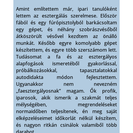
Amint említettem már, ipari tanulóként
lettem az esztergálás szerelmese. Először
fából és egy fúrópisztolyból barkácsoltam
egy gépet, és néhány szobrászvésőből
átköszörült vésővel kezdtem az önálló
munkát. Később egyre komolyabb gépet
készítettem, és egyre több szerszámom lett.
Tudásomat a fa és az esztergályos
alapfogások ismeretéből gyakorlással,
próbálkozásokkal, tapasztalatokkal
autodidakta módon fejlesztettem.
Ugyanakkor nem nevezném
„faesztergályosnak” magam. Ők profik,
iparosok, akik ismerik a szakmát teljes
mélységében, megrendeléseket
normaidőben teljesítenek, én meg saját
elképzeléseimet időkorlát nélkül készítem,
és nagyon ritkán csinálok valamiből több
darabot.