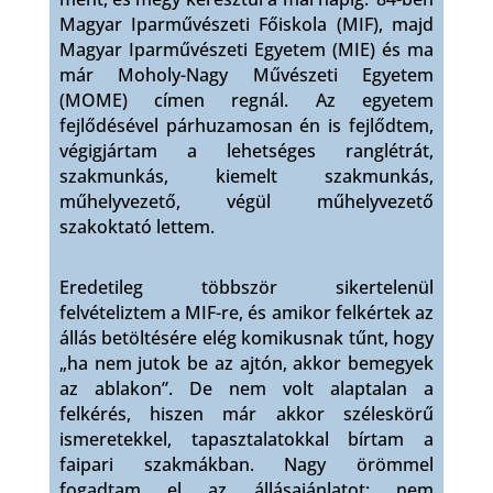
Magyar Iparművészeti Főiskola (MIF), majd
Magyar Iparművészeti Egyetem (MIE) és ma
már Moholy-Nagy Művészeti Egyetem
(MOME) címen regnál. Az egyetem
fejlődésével párhuzamosan én is fejlődtem,
végigjártam a lehetséges ranglétrát,
szakmunkás, kiemelt szakmunkás,
műhelyvezető, végül műhelyvezető
szakoktató lettem.
Eredetileg többször sikertelenül
felvételiztem a MIF-re, és amikor felkértek az
állás betöltésére elég komikusnak tűnt, hogy
„ha nem jutok be az ajtón, akkor bemegyek
az ablakon”. De nem volt alaptalan a
felkérés, hiszen már akkor széleskörű
ismeretekkel, tapasztalatokkal bírtam a
faipari szakmákban. Nagy örömmel
fogadtam el az állásajánlatot; nem