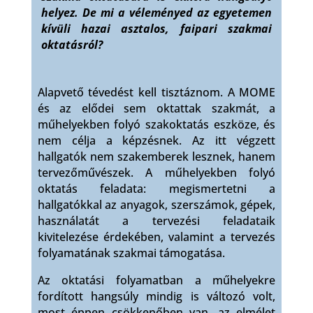
helyez. De mi a véleményed az egyetemen
kívüli hazai asztalos, faipari szakmai
oktatásról?
Alapvető tévedést kell tisztáznom. A MOME
és az elődei sem oktattak szakmát, a
műhelyekben folyó szakoktatás eszköze, és
nem célja a képzésnek. Az itt végzett
hallgatók nem szakemberek lesznek, hanem
tervezőművészek. A műhelyekben folyó
oktatás feladata: megismertetni a
hallgatókkal az anyagok, szerszámok, gépek,
használatát a tervezési feladataik
kivitelezése érdekében, valamint a tervezés
folyamatának szakmai támogatása.
Az oktatási folyamatban a műhelyekre
fordított hangsúly mindig is változó volt,
most éppen csökkenőben van, az elmélet