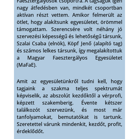
Faesztergályosok csoportra. A tagságuk igen
nagy átfedésben van, mindkét csoportban
aktívan részt vettem. Amikor felmerült az
ötlet, hogy alakítsunk egyesületet, örömmel
támogattam. Szerencsére volt néhány jó
szervezési képességű és lehetőségű társunk,
Szalai Csaba (elnök), Köpf Jenő (alapító tag)
és számos lelkes társunk, így megalakítottuk
a Magyar Faesztergályos Egyesületet
(MaFaE).
Amit az egyesületünkről tudni kell, hogy
tagjaink a szakma teljes spektrumát
képviselik, az abszolút kezdőktől a vérprofi,
képzett szakemberig. Évente kétszer
találkozót szervezünk, és most már
tanfolyamokat, bemutatókat is tartunk.
Szeretettel várunk mindenkit, kezdőt, profit,
érdeklődőt.