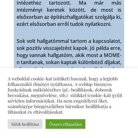
Intézethez tartozott. Ma már más
intézményi keretek között, de most is
elsősorban az építészhallgatókat szolgálja ki,
ezért elsősorban erről tudok nyilatkozni.
Sok volt hallgatómmal tartom a kapcsolatot,
sok pozitív visszajelzést kapok. Jó példa erre,
hogy vannak hallgatóim, akik most a MOME-
n tanítanak, sokan kaptak különböző díjakat,
elismeréseket, nyertek el pályázatokat,
szóval van kikre büszkének lennem.
A weboldal cookie-kat (sütiket) használ, hogy a legjobb
felhasználói élményt nyújthassa. A weblap bizonyos
funkcióinak működéséhez (pl.: beállítások, dobozok
El kell ismernem, nem rajongok az oktatás
becsukása, megnövelése, stb.) sütikkel (cookie-kal) gyűjt
irányvonalának változásáért, és még csak öt
névtelen információkat. Ha nem engedélyezi őket,
számítógépe böngészőjében bármikor beállíthatja a
éve jöttem nyugdíjba, ezért még nem
tiltásukat és eltávolításukat.
láthatom a hosszútávú eredményeket. De
folyamatosan figyelemmel kísérem az
Sütik beállítása
Összes elfogadása
egyetemi eseményeket, és azt látom, hogy
remek terveket, tárgyakat és kiállításokat