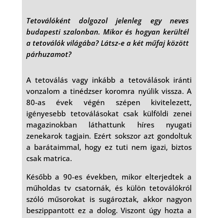
Tetoválóként dolgozol jelenleg egy neves
budapesti szalonban. Mikor és hogyan kerültél
a tetoválók világába? Látsz-e a két műfaj között
párhuzamot?
A tetoválás vagy inkább a tetoválások iránti
vonzalom a tinédzser koromra nyúlik vissza. A
80-as évek végén szépen kivitelezett,
igényesebb tetoválásokat csak külföldi zenei
magazinokban láthattunk híres nyugati
zenekarok tagjain. Ezért sokszor azt gondoltuk
a barátaimmal, hogy ez tuti nem igazi, biztos
csak matrica.
Később a 90-es években, mikor elterjedtek a
műholdas tv csatornák, és külön tetoválókról
szóló műsorokat is sugároztak, akkor nagyon
beszippantott ez a dolog. Viszont úgy hozta a