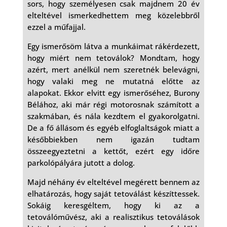
sors, hogy személyesen csak majdnem 20 év
elteltével ismerkedhettem meg közelebbről
ezzel a műfajjal.
Egy ismerősöm látva a munkáimat rákérdezett,
hogy miért nem tetoválok? Mondtam, hogy
azért, mert anélkül nem szeretnék belevágni,
hogy valaki meg ne mutatná előtte az
alapokat. Ekkor elvitt egy ismerőséhez, Burony
Bélához, aki már régi motorosnak számított a
szakmában, és nála kezdtem el gyakorolgatni.
De a fő állásom és egyéb elfoglaltságok miatt a
későbbiekben nem igazán tudtam
összeegyeztetni a kettőt, ezért egy időre
parkolópályára jutott a dolog.
Majd néhány év elteltével megérett bennem az
elhatározás, hogy saját tetoválást készíttessek.
Sokáig keresgéltem, hogy ki az a
tetoválóművész, aki a realisztikus tetoválások