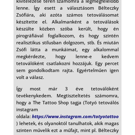
kivitelezése terén számomra a legmegfelelőbb
lenne. Így esett a választásom Bélteczky
Zsófiára, aki azóta számos tetoválásomat
készítette el. Alkalmanként a tetoválások
készülte közben szóba került, hogy én
pirográfiával foglalkozom, és hogy szintén
realisztikus stílusban dolgozom, stb. És miután
Zsófi látta a munkáimat, egy alkalommal
megkérdezte, hogy lenne-e kedvem
tetoválóként csatlakozni hozzájuk. Egy percet
sem gondolkodtam rajta. Egyértelműen igen
volt a válasz.
Így most már 3 éve tetoválóként
tevékenykedem. Megtiszteltetés számomra,
hogy a The Tattoo Shop tagja (Totyó tetoválós
instagram
oldala:
https://www.instagram.com/totyotattoo
)
lehetek, és olyanoktól tanulhatok, akik magas
szinten művelik ezt a műfajt, mint pl. Bélteczky