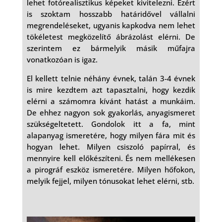
lehet fotórealisztikus képeket kivitelezni. Ezért
is szoktam hosszabb határidővel vállalni
megrendeléseket, ugyanis kapkodva nem lehet
tökéletest megközelítő ábrázolást elérni. De
szerintem ez bármelyik másik műfajra
vonatkozóan is igaz.
El kellett telnie néhány évnek, talán 3-4 évnek
is mire kezdtem azt tapasztalni, hogy kezdik
elérni a számomra kívánt hatást a munkáim.
De ehhez nagyon sok gyakorlás, anyagismeret
szükségeltetett. Gondolok itt a fa, mint
alapanyag ismeretére, hogy milyen fára mit és
hogyan lehet. Milyen csiszoló papírral, és
mennyire kell előkészíteni. És nem mellékesen
a pirográf eszköz ismeretére. Milyen hőfokon,
melyik fejjel, milyen tónusokat lehet elérni, stb.