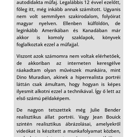
autodidakta műfaj. Legalábbis 12 évvel ezelőtt,
főleg itt, még inkább annak számított. Ugyanis
nem volt semmilyen szakirodalom, folyóirat
magyar nyelven. Ellenben külföldön, de
leginkább Amerikában és Kanadában már
akkor is komoly szaklapok, könyvek
foglalkoztak ezzel a műfajjal.
Viszont azok számomra nem voltak elérhetőek,
de akkoriban az interneten keresgélve
ráakadtam olyan művészek munkáira, mint
Dino Muradian, akinek a hiperrealista portréi
láttán csak ámultam, hogy hogyan is képes
ilyesmit alkotni ezzel a technikával. Így ő lett az
első számú példaképem.
De nagyon tetszettek még Julie Bender
realisztikus állat portréi. Vagy Jean Bouick
szintén realisztikus ábrázolásai, amelyekről
videókat is készített a munkafolyamat közben,