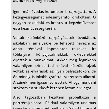
mutatkozott meg először?
Igen, már óvodás koromban is rajzolgattam. A
kézügyességemet édesanyámtól örököltem. Ő
nagyon sokoldalú és kreatív a képzőművészet
és a kézművesség terén.
Voltak különböző rajzpályázatok óvodában,
iskolában, amelyekre be lehetett nevezni az
adott témával kapcsolatos rajzokat. Itt
többnyire könyvjutalmakkal, oklevelekkel
díjazták a munkáimat. Akkor még leginkább
valamilyen színes technikával készült rajzok
voltak az elvárások az ilyen pályázatokon, de
én mindig is inkább grafittal szerettem alkotni.
A színek nem igazán vonzottak. Ahogy mondani
szoktam én szürke-feketében látom a világot.
Alsó tagozatban kezdtem próbálkozni a
portrérajzolással. Például valamilyen unalmas
tanórán a szomszéd padban ülő osztálytársról