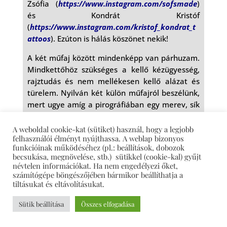
Zsófia (
https://www.instagram.com/sofsmade
)
és Kondrát Kristóf
(
https://www.instagram.com/kristof_kondrat_t
attoos
). Ezúton is hálás köszönet nekik!
A két műfaj között mindenképp van párhuzam.
Mindkettőhöz szükséges a kellő kézügyesség,
rajztudás és nem mellékesen kellő alázat és
türelem. Nyilván két külön műfajról beszélünk,
mert ugye amíg a pirográfiában egy merev, sík
felületre dolgozunk, addig a tetoválásban egy
rugalmas, esetenként domború, homorú a
A weboldal cookie-kat (sütiket) használ, hogy a legjobb
felhasználói élményt nyújthassa. A weblap bizonyos
bőrfelület, amire alkotni kell. De az
funkcióinak működéséhez (pl.: beállítások, dobozok
eszközhasználat hasonló mindkét esetben.
becsukása, megnövelése, stb.) sütikkel (cookie-kal) gyűjt
névtelen információkat. Ha nem engedélyezi őket,
számítógépe böngészőjében bármikor beállíthatja a
tiltásukat és eltávolításukat.
Mindenkit foglalkoztat a kérdés, hogy Totyó
Sütik beállítása
Összes elfogadása
hogyan készíti a képeit. Van olyan praktikád,
tanácsod (Pl.: eszköz, alapanyag, rajzkészség