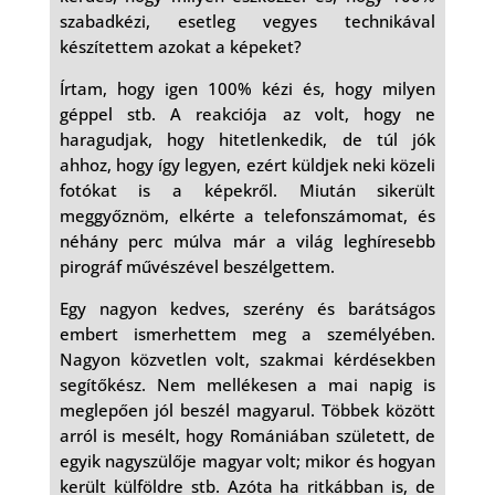
szabadkézi, esetleg vegyes technikával
készítettem azokat a képeket?
Írtam, hogy igen 100% kézi és, hogy milyen
géppel stb. A reakciója az volt, hogy ne
haragudjak, hogy hitetlenkedik, de túl jók
ahhoz, hogy így legyen, ezért küldjek neki közeli
fotókat is a képekről. Miután sikerült
meggyőznöm, elkérte a telefonszámomat, és
néhány perc múlva már a világ leghíresebb
pirográf művészével beszélgettem.
Egy nagyon kedves, szerény és barátságos
embert ismerhettem meg a személyében.
Nagyon közvetlen volt, szakmai kérdésekben
segítőkész. Nem mellékesen a mai napig is
meglepően jól beszél magyarul. Többek között
arról is mesélt, hogy Romániában született, de
egyik nagyszülője magyar volt; mikor és hogyan
került külföldre stb. Azóta ha ritkábban is, de