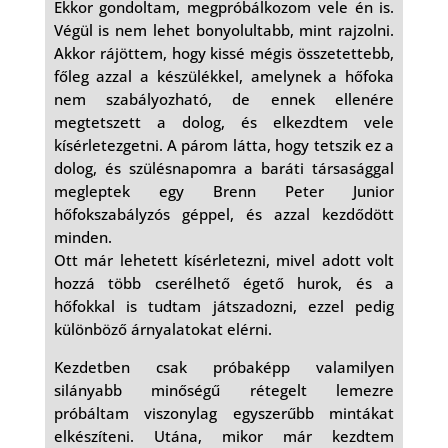
Ekkor gondoltam, megpróbálkozom vele én is.
Végül is nem lehet bonyolultabb, mint rajzolni.
Akkor rájöttem, hogy kissé mégis összetettebb,
főleg azzal a készülékkel, amelynek a hőfoka
nem szabályozható, de ennek ellenére
megtetszett a dolog, és elkezdtem vele
kísérletezgetni. A párom látta, hogy tetszik ez a
dolog, és szülésnapomra a baráti társasággal
megleptek egy Brenn Peter Junior
hőfokszabályzós géppel, és azzal kezdődött
minden.
Ott már lehetett kísérletezni, mivel adott volt
hozzá több cserélhető égető hurok, és a
hőfokkal is tudtam játszadozni, ezzel pedig
különböző árnyalatokat elérni.
Kezdetben csak próbaképp valamilyen
silányabb minőségű rétegelt lemezre
próbáltam viszonylag egyszerűbb mintákat
elkészíteni. Utána, mikor már kezdtem