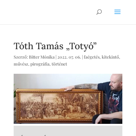
Tóth Tamás „Totyó”
Szerző:
Bitter Mónika
|
2022. 07. 06.
|
faégetés
,
kitekintő
,
művész
,
pirográfia
,
történet