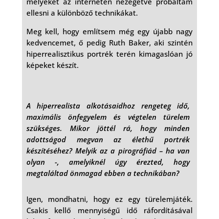
melyeket az interneten nézegetve próbáltam
ellesni a különböző technikákat.
Meg kell, hogy említsem még egy újabb nagy
kedvencemet, ő pedig Ruth Baker, aki szintén
hiperrealisztikus portrék terén kimagaslóan jó
képeket készít.
A hiperrealista alkotásaidhoz rengeteg idő,
maximális önfegyelem és végtelen türelem
szükséges. Mikor jöttél rá, hogy minden
adottságod megvan az élethű portrék
készítéséhez? Melyik az a pirográfiád – ha van
olyan -, amelyiknél úgy érezted, hogy
megtaláltad önmagad ebben a technikában?
Igen, mondhatni, hogy ez egy türelemjáték.
Csakis kellő mennyiségű idő ráfordításával