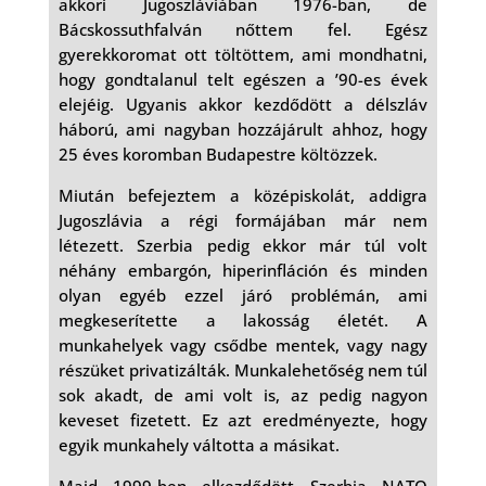
akkori Jugoszláviában 1976-ban, de
Bácskossuthfalván nőttem fel. Egész
gyerekkoromat ott töltöttem, ami mondhatni,
hogy gondtalanul telt egészen a ’90-es évek
elejéig. Ugyanis akkor kezdődött a délszláv
háború, ami nagyban hozzájárult ahhoz, hogy
25 éves koromban Budapestre költözzek.
Miután befejeztem a középiskolát, addigra
Jugoszlávia a régi formájában már nem
létezett. Szerbia pedig ekkor már túl volt
néhány embargón, hiperinfláción és minden
olyan egyéb ezzel járó problémán, ami
megkeserítette a lakosság életét. A
munkahelyek vagy csődbe mentek, vagy nagy
részüket privatizálták. Munkalehetőség nem túl
sok akadt, de ami volt is, az pedig nagyon
keveset fizetett. Ez azt eredményezte, hogy
egyik munkahely váltotta a másikat.
Majd 1999-ben elkezdődött Szerbia NATO