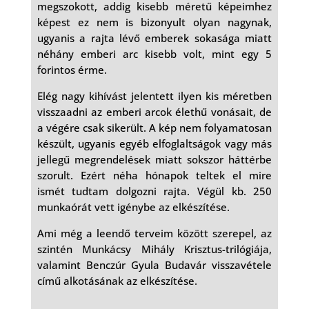
megszokott, addig kisebb méretű képeimhez
képest ez nem is bizonyult olyan nagynak,
ugyanis a rajta lévő emberek sokasága miatt
néhány emberi arc kisebb volt, mint egy 5
forintos érme.
Elég nagy kihívást jelentett ilyen kis méretben
visszaadni az emberi arcok élethű vonásait, de
a végére csak sikerült. A kép nem folyamatosan
készült, ugyanis egyéb elfoglaltságok vagy más
jellegű megrendelések miatt sokszor háttérbe
szorult. Ezért néha hónapok teltek el mire
ismét tudtam dolgozni rajta. Végül kb. 250
munkaórát vett igénybe az elkészítése.
Ami még a leendő terveim között szerepel, az
szintén Munkácsy Mihály Krisztus-trilógiája,
valamint Benczúr Gyula Budavár visszavétele
című alkotásának az elkészítése.