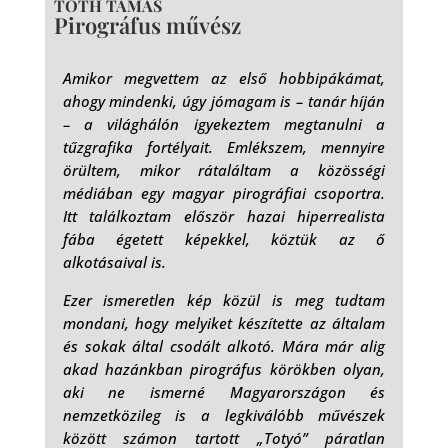
TÓTH TAMÁS
Pirográfus művész
Amikor megvettem az első hobbipákámat,
ahogy mindenki, úgy jómagam is – tanár híján
– a világhálón igyekeztem megtanulni a
tűzgrafika fortélyait. Emlékszem, mennyire
örültem, mikor rátaláltam a közösségi
médiában egy magyar pirográfiai csoportra.
Itt találkoztam először hazai hiperrealista
fába égetett képekkel, köztük az ő
alkotásaival is.
Ezer ismeretlen kép közül is meg tudtam
mondani, hogy melyiket készítette az általam
és sokak által csodált alkotó. Mára már alig
akad hazánkban pirográfus körökben olyan,
aki ne ismerné Magyarországon és
nemzetközileg is a legkiválóbb művészek
között számon tartott „Totyó” páratlan