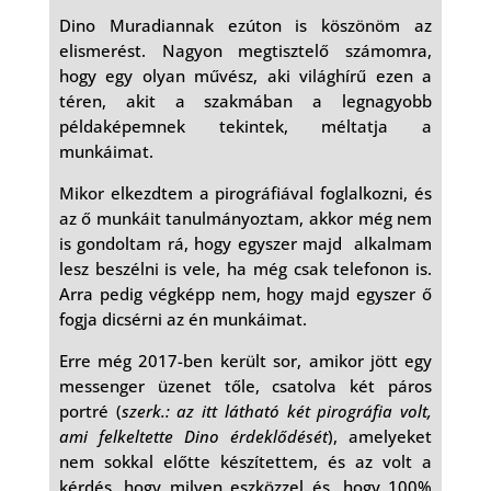
Dino Muradiannak ezúton is köszönöm az
elismerést. Nagyon megtisztelő számomra,
hogy egy olyan művész, aki világhírű ezen a
téren, akit a szakmában a legnagyobb
példaképemnek tekintek, méltatja a
munkáimat.
Mikor elkezdtem a pirográfiával foglalkozni, és
az ő munkáit tanulmányoztam, akkor még nem
is gondoltam rá, hogy egyszer majd alkalmam
lesz beszélni is vele, ha még csak telefonon is.
Arra pedig végképp nem, hogy majd egyszer ő
fogja dicsérni az én munkáimat.
Erre még 2017-ben került sor, amikor jött egy
messenger üzenet tőle, csatolva két páros
portré (
szerk.: az itt látható két pirográfia volt,
ami felkeltette Dino érdeklődését
), amelyeket
nem sokkal előtte készítettem, és az volt a
kérdés, hogy milyen eszközzel és, hogy 100%