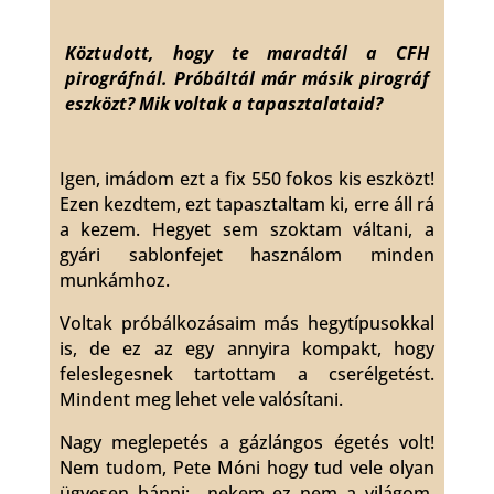
Köztudott, hogy te maradtál a CFH
pirográfnál. Próbáltál már másik pirográf
eszközt? Mik voltak a tapasztalataid?
Igen, imádom ezt a fix 550 fokos kis eszközt!
Ezen kezdtem, ezt tapasztaltam ki, erre áll rá
a kezem. Hegyet sem szoktam váltani, a
gyári sablonfejet használom minden
munkámhoz.
Voltak próbálkozásaim más hegytípusokkal
is, de ez az egy annyira kompakt, hogy
feleslegesnek tartottam a cserélgetést.
Mindent meg lehet vele valósítani.
Nagy meglepetés a gázlángos égetés volt!
Nem tudom, Pete Móni hogy tud vele olyan
ügyesen bánni; nekem ez nem a világom.