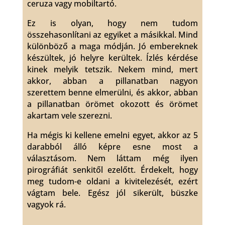
ceruza vagy mobiltartó.
Ez is olyan, hogy nem tudom
összehasonlítani az egyiket a másikkal. Mind
különböző a maga módján. Jó embereknek
készültek, jó helyre kerültek. Ízlés kérdése
kinek melyik tetszik. Nekem mind, mert
akkor, abban a pillanatban nagyon
szerettem benne elmerülni, és akkor, abban
a pillanatban örömet okozott és örömet
akartam vele szerezni.
Ha mégis ki kellene emelni egyet, akkor az 5
darabból álló képre esne most a
választásom. Nem láttam még ilyen
pirográfiát senkitől ezelőtt. Érdekelt, hogy
meg tudom-e oldani a kivitelezését, ezért
vágtam bele. Egész jól sikerült, büszke
vagyok rá.