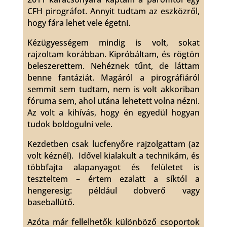
CFH pirográfot. Annyit tudtam az eszközről,
hogy fára lehet vele égetni.
Kézügyességem mindig is volt, sokat
rajzoltam korábban. Kipróbáltam, és rögtön
beleszerettem. Nehéznek tűnt, de láttam
benne fantáziát. Magáról a pirográfiáról
semmit sem tudtam, nem is volt akkoriban
fóruma sem, ahol utána lehetett volna nézni.
Az volt a kihívás, hogy én egyedül hogyan
tudok boldogulni vele.
Kezdetben csak lucfenyőre rajzolgattam (az
volt kéznél). Idővel kialakult a technikám, és
többfajta alapanyagot és felületet is
teszteltem – értem ezalatt a síktól a
hengeresig: például dobverő vagy
baseballütő.
Azóta már fellelhetők különböző csoportok