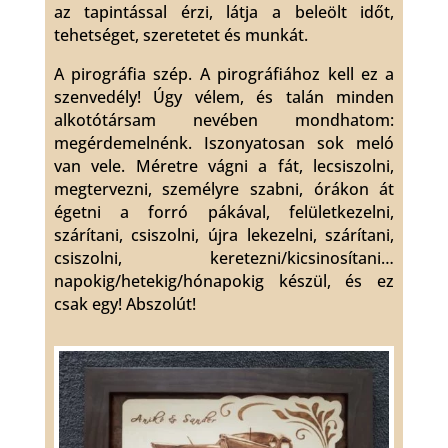
az tapintással érzi, látja a beleölt időt,
tehetséget, szeretetet és munkát.
A pirográfia szép. A pirográfiához kell ez a
szenvedély! Úgy vélem, és talán minden
alkotótársam nevében mondhatom:
megérdemelnénk. Iszonyatosan sok meló
van vele. Méretre vágni a fát, lecsiszolni,
megtervezni, személyre szabni, órákon át
égetni a forró pákával, felületkezelni,
szárítani, csiszolni, újra lekezelni, szárítani,
csiszolni, keretezni/kicsinosítani…
napokig/hetekig/hónapokig készül, és ez
csak egy! Abszolút!