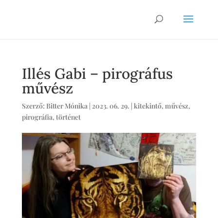
Illés Gabi – pirográfus
művész
Szerző:
Bitter Mónika
|
2023. 06. 29.
|
kitekintő
,
művész
,
pirográfia
,
történet