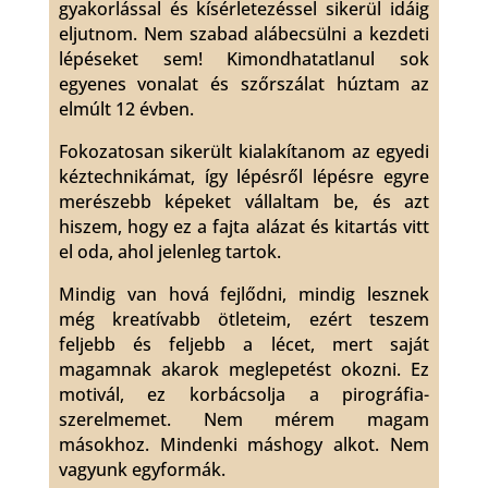
gyakorlással és kísérletezéssel sikerül idáig
eljutnom. Nem szabad alábecsülni a kezdeti
lépéseket sem! Kimondhatatlanul sok
egyenes vonalat és szőrszálat húztam az
elmúlt 12 évben.
Fokozatosan sikerült kialakítanom az egyedi
kéztechnikámat, így lépésről lépésre egyre
merészebb képeket vállaltam be, és azt
hiszem, hogy ez a fajta alázat és kitartás vitt
el oda, ahol jelenleg tartok.
Mindig van hová fejlődni, mindig lesznek
még kreatívabb ötleteim, ezért teszem
feljebb és feljebb a lécet, mert saját
magamnak akarok meglepetést okozni. Ez
motivál, ez korbácsolja a pirográfia-
szerelmemet. Nem mérem magam
másokhoz. Mindenki máshogy alkot. Nem
vagyunk egyformák.