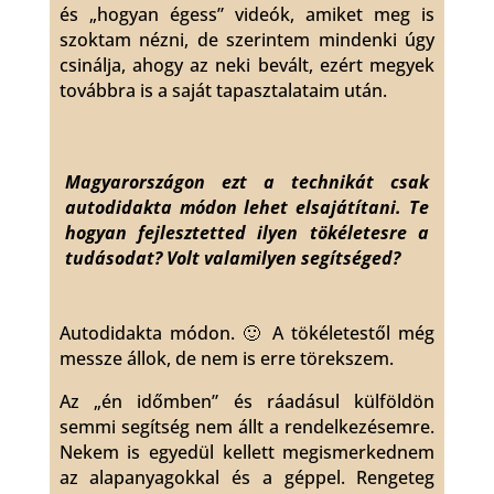
és „hogyan égess” videók, amiket meg is
szoktam nézni, de szerintem mindenki úgy
csinálja, ahogy az neki bevált, ezért megyek
továbbra is a saját tapasztalataim után.
Magyarországon ezt a technikát csak
autodidakta módon lehet elsajátítani. Te
hogyan fejlesztetted ilyen tökéletesre a
tudásodat? Volt valamilyen segítséged?
Autodidakta módon. 🙂 A tökéletestől még
messze állok, de nem is erre törekszem.
Az „én időmben” és ráadásul külföldön
semmi segítség nem állt a rendelkezésemre.
Nekem is egyedül kellett megismerkednem
az alapanyagokkal és a géppel. Rengeteg