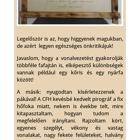
Legelőször is az, hogy higgyenek magukban,
de azért legyen egészséges önkritikájuk!
Javaslom, hogy a vonalvezetést gyakorolják
többféle fafajtán is, elképesztő különbségek
vannak például egy kőris és egy nyárfa
között!
A másik: nyugodtan kísérletezzenek a
pákával! A CFH kevésbé kedvelt pirográf a fix
hőfoka miatt, nekem is évekbe telt, mire
kitapasztaltam, hogyan tudom a
megfelelően irányítani. Rajzoltam kört,
egyenes szegélyt, vékony és vastag
vonalakat, nagy fekete felületeket, halvány