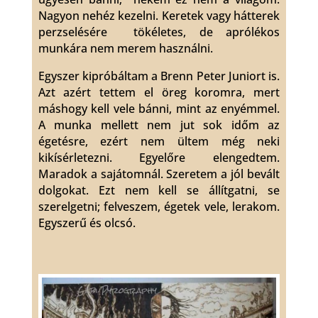
Nagyon nehéz kezelni. Keretek vagy hátterek
perzselésére tökéletes, de aprólékos
munkára nem merem használni.
Egyszer kipróbáltam a Brenn Peter Juniort is.
Azt azért tettem el öreg koromra, mert
máshogy kell vele bánni, mint az enyémmel.
A munka mellett nem jut sok időm az
égetésre, ezért nem ültem még neki
kikísérletezni. Egyelőre elengedtem.
Maradok a sajátomnál. Szeretem a jól bevált
dolgokat. Ezt nem kell se állítgatni, se
szerelgetni; felveszem, égetek vele, lerakom.
Egyszerű és olcsó.